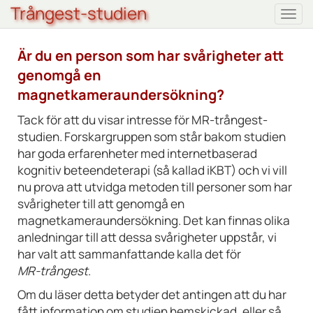
Trångest-studien
Togg
navi
Är du en person som har svårigheter att
genomgå en
magnetkameraundersökning?
Tack för att du visar intresse för MR-trångest-
studien. Forskargruppen som står bakom studien
har goda erfarenheter med internetbaserad
kognitiv beteendeterapi (så kallad iKBT) och vi vill
nu prova att utvidga metoden till personer som har
svårigheter till att genomgå en
magnetkameraundersökning. Det kan finnas olika
anledningar till att dessa svårigheter uppstår, vi
har valt att sammanfattande kalla det för
MR-trångest
.
Om du läser detta betyder det antingen att du har
fått information om studien hemskickad, eller så