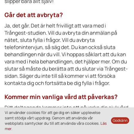
slipper bära allt själv!
Går det att avbryta?
Ja, det går. Det är helt frivilligt att vara med i
Trångest-studien. Vill du avbryta din anmälan på
nätet, sluta fylla i frågor. Vill du avbryta
telefonintervjun, så säg det. Du kan också sluta
behandlingen när du vill. Vi hoppas såklart att du kan
vara med i hela behandlingen, det hjälper mer. Om du
slutar så måste du berätta att du slutar via Trångest-
sidan. Säger du inte till så kommer vi att försöka
kontakta dig och fortsätta be dig fylla i frågor.
Kommer min vanliga vård att påverkas?
Ditt deltagande kommer inte att påverka din sjukvård.
Vi använder cookies för att ge dig en säker upplevelse
Under tiden som ditt deltagande i
samt stödja vårt uppdrag. Genom att använda vår
forskningsprojektet pågår kan dina kontakter med
webbplats samtycker du till att använda våra cookies.
Läs
sjukvården flyta på som vanligt och du är fri att söka
mer
.