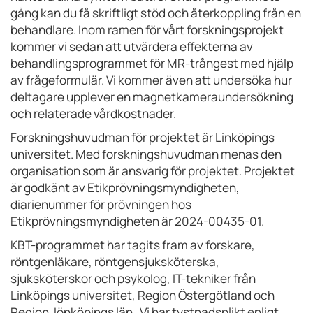
gång kan du få skriftligt stöd och återkoppling från en
behandlare. Inom ramen för vårt forskningsprojekt
kommer vi sedan att utvärdera effekterna av
behandlingsprogrammet för MR-trångest med hjälp
av frågeformulär. Vi kommer även att undersöka hur
deltagare upplever en magnetkameraundersökning
och relaterade vårdkostnader.
Forskningshuvudman för projektet är Linköpings
universitet. Med forskningshuvudman menas den
organisation som är ansvarig för projektet. Projektet
är godkänt av Etikprövningsmyndigheten,
diarienummer för prövningen hos
Etikprövningsmyndigheten är 2024-00435-01.
KBT-programmet har tagits fram av forskare,
röntgenläkare, röntgensjuksköterska,
sjuksköterskor och psykolog, IT-tekniker från
Linköpings universitet, Region Östergötland och
Region Jönköpings län. Vi har tystnadsplikt enligt