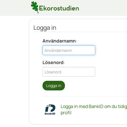
Logga in
Användarnamn
:
Lösenord
:
Logga in med BankID om du tidiga
profil