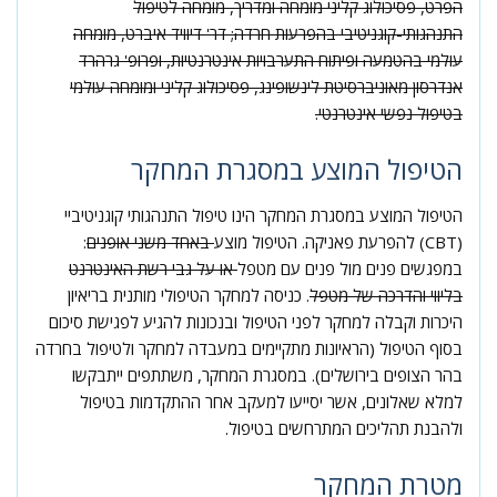
הפרט, פסיכולוג קליני מומחה ומדריך, מומחה לטיפול
התנהגותי-קוגניטיבי בהפרעות חרדה; דר' דיוויד איברט, מומחה
עולמי בהטמעה ופיתוח התערבויות אינטרנטיות, ופרופ' גרהרד
אנדרסון מאוניברסיטת לינשופינג, פסיכולוג קליני ומומחה עולמי
בטיפול נפשי אינטרנטי.
הטיפול המוצע במסגרת המחקר
הטיפול המוצע במסגרת המחקר הינו טיפול התנהגותי קוגניטיביי
(CBT) להפרעת פאניקה. הטיפול מוצע
באחד משני אופנים
:
במפגשים פנים מול פנים עם מטפל
או על גבי רשת האינטרנט
בליווי והדרכה של מטפל
. כניסה למחקר הטיפולי מותנית בריאיון
היכרות וקבלה למחקר לפני הטיפול ובנכונות להגיע לפגישת סיכום
בסוף הטיפול (הראיונות מתקיימים במעבדה למחקר ולטיפול בחרדה
בהר הצופים בירושלים). במסגרת המחקר, משתתפים ייתבקשו
למלא שאלונים, אשר יסייעו למעקב אחר ההתקדמות בטיפול
ולהבנת תהליכים המתרחשים בטיפול.
מטרת המחקר