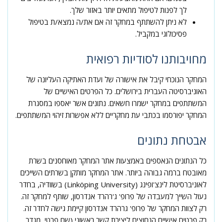
לך לפנות לטיפול מתאים יותר באזור שלך.
לא ניתן להשתתף במחקר זה אם את/ה נמצא/ת בטיפול
פסיכולוגי במקביל.
מחויבותנו לסודיות רפואית
המחקר הנוכחי קיבל את אישורה של ועדת האתיקה העליונה של
האוניברסיטה העברית בירושלים. כל הפרטים האישיים של
המשתתפים במחקר ישמרו חשאים. נתונים אשר יאספו במסגרת
המחקר יפורסמו בכתבי עת מחקריים ללא אפשרות זיהוי המשתתפים.
אבטחת נתונים
כל הנתונים הנאספים באמצעות אתר המחקר מאוחסנים בשרת
מאובטח ברמה גבוהה ביותר. אתר המחקר מותקן בשרתים השייכים
לאוניברסיטת לינצ'ופינג (Linköping University) בשוודיה, בחדר
נעול השייך למעבדה של פרופ' ג'רהרד אנדרסון, שותף למחקר זה.
רק לצוות המחקר של פרופ' גרהרד אנדרסון קיימת גישה לחדר זה.
רק פרטים אישיים הנחוצים ליצירת קשר ראשוני (שם פרטי, מגדר,