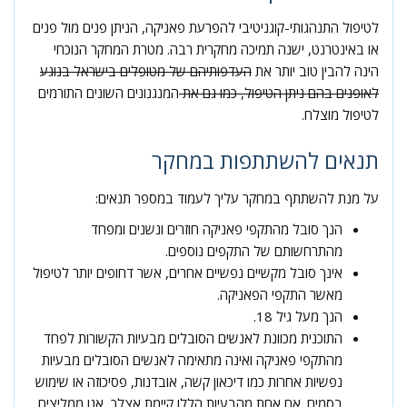
לטיפול התנהגותי-קוגניטיבי להפרעת פאניקה, הניתן פנים מול פנים
או באינטרנט, ישנה תמיכה מחקרית רבה. מטרת המחקר הנוכחי
הינה להבין טוב יותר את
העדפותיהם של מטופלים בישראל בנוגע
לאופנים בהם ניתן הטיפול, כמו גם את
המנגנונים השונים התורמים
לטיפול מוצלח.
תנאים להשתתפות במחקר
על מנת להשתתף במחקר עליך לעמוד במספר תנאים:
הנך סובל מהתקפי פאניקה חוזרים ונשנים ומפחד
מהתרחשותם של התקפים נוספים.
אינך סובל מקשיים נפשיים אחרים, אשר דחופים יותר לטיפול
מאשר התקפי הפאניקה.
הנך מעל גיל 18.
התוכנית מכוונת לאנשים הסובלים מבעיות הקשורות לפחד
מהתקפי פאניקה ואינה מתאימה לאנשים הסובלים מבעיות
נפשיות אחרות כמו דיכאון קשה, אובדנות, פסיכוזה או שימוש
בסמים. אם אחת מהבעיות הללו קיימת אצלך, אנו ממליצים