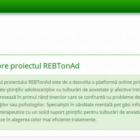
re proiectul REBTonAd
l proiectului REBTonAd este de a dezvolta o platformă online prin
ate ştiinţific adolescenţilor cu tulburări de anxietate şi afective în
resează în primul rând tinerilor care se confruntă cu probleme de i
ţilor sau psihologilor. Specialiştii în sănătate mentală pot găsi info
terapeutice cu un solid suport ştiinţific pentru tulburări de anxietat
ze în alegerea celor mai eficiente tratamente.