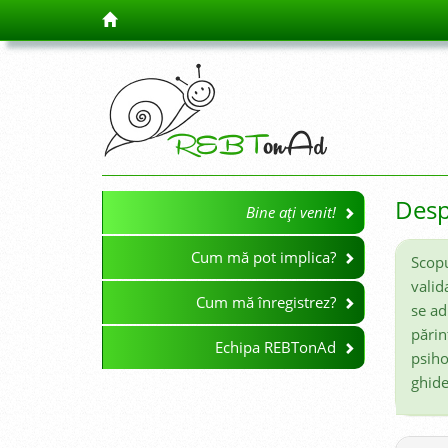
Desp
Bine ați venit!
Cum mă pot implica?
Scopu
valid
Cum mă înregistrez?
se ad
părin
Echipa REBTonAd
psiho
ghide