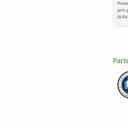
Proie
prin 
III-P
Part