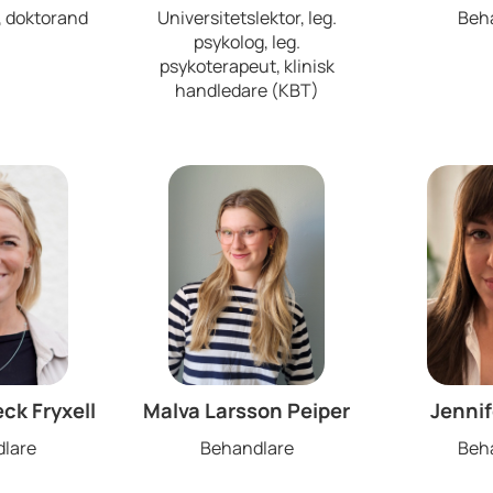
, doktorand
Universitetslektor, leg.
Beh
psykolog, leg.
psykoterapeut, klinisk
handledare (KBT)
ck Fryxell
Malva Larsson Peiper
Jenni
lare
Behandlare
Beh