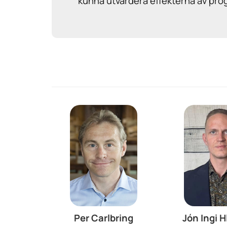
kunna utvärdera effekterna av pr
Per Carlbring
Jón Ingi 