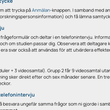
tycke
om att trycka på
Anmälan
-knappen. I samband med an
forskningspersonsinformation) och få lämna samtycke t
ju
 frågeformulär och deltar i en telefonintervju. Infor
 och om studien passar dig. Observera att deltagare ka
era svar också att användas för att utvärdera effekt
ler + 3 videosamtal). Grupp 2 får 9 videosamtal utan
ng sker direkt efter och sex månader senare. En tredj
veckor.
telefonintervju
 besvara ungefär samma frågor som ni gjorde i samba