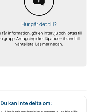
Hur går det till?
 får information, gör en intervju och lottas till
en grupp. Antagning sker löpande – ibland till
väntelista. Läs mer nedan.
Du kan inte delta om:
Har haft psykotiska symtom eller bipolär