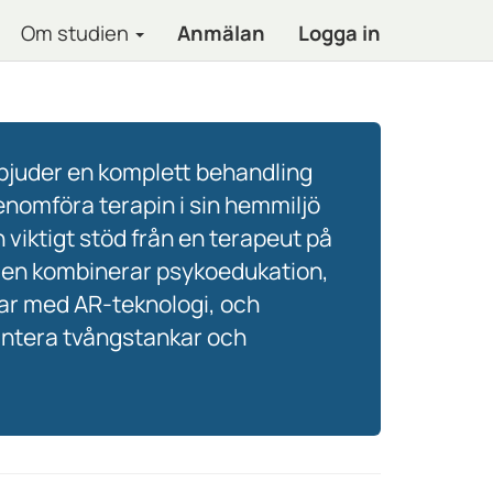
Om studien
Anmälan
Logga in
juder en komplett behandling
enomföra terapin i sin hemmiljö
iktigt stöd från en terapeut på
gen kombinerar psykoedukation,
r med AR-teknologi, och
hantera tvångstankar och