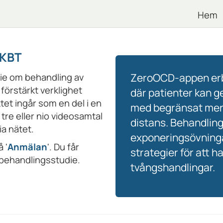
Hem
-KBT
die om behandling av
ZeroOCD-appen erb
förstärkt verklighet
där patienter kan g
et ingår som en del i en
med begränsat men v
 tre eller nio videosamtal
distans. Behandlin
ia nätet.
exponeringsövninga
 '
Anmälan
'. Du får
strategier för att 
v behandlingsstudie.
tvångshandlingar.