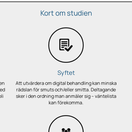
Kort om studien
Syftet
 en
Att utvärdera om digital behandling kan minska
med
rädslan för smuts och/eller smitta. Deltagande
li
sker i den ordning man anmäler sig – väntelista
kan förekomma.