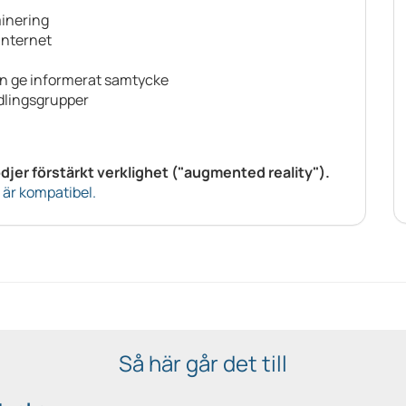
minering
internet
 kan ge informerat samtycke
ndlingsgrupper
djer förstärkt verklighet ("augmented reality").
n är kompatibel.
Så här går det till